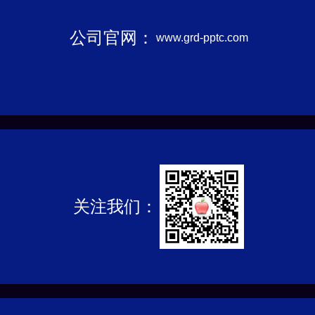
公司官网：
www.grd-pptc.com
关注我们：