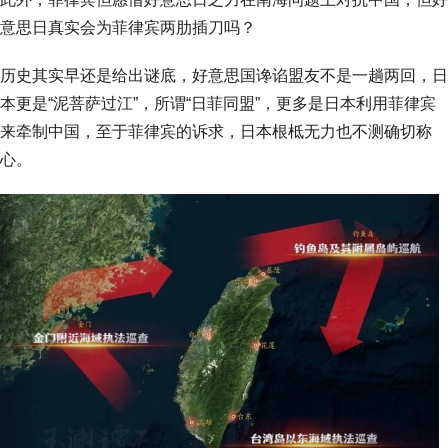
意思日真实会为菲律宾两肋插刀吗？
历史其实早还是给出谜底，好意思国谗谄盟友不是一趟两回，日
本更是“泥菩萨过江”，所谓“日菲同盟”，更多是日本利用菲律宾
来牵制中国，至于菲律宾的诉求，日本根柢无力也不测确切称
心。