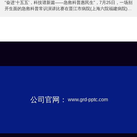
“奋进‘十五五’，科技谱新篇——急救科普惠民生”，7月25日，一场别
开生面的急救科普常识演讲比赛在晋江市病院(上海六院福建病院)举
行。本次行为由泉州市急诊急救学会控制，22支医疗参赛队列跳出
传统宣讲框架，把无聊的急救医学调遣为景象剧、方言脱口秀、古
装短剧等多元舞台节目，以年青化视角、原土化抒发、故事化叙
事，买通全民急救常识提升的“终末一公里”。 行为现场 不同于以往
单一的演讲模式，本次赛事以创意为握手，饱读舞医护东说念主员
冲破专科术语壁垒，逼近专家宽泛。参赛队列袒护福建医科大学附
庸第二病院、泉
公司官网：
www.grd-pptc.com