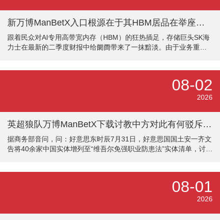
士称，好意思军这类火器依然 “险些一谈耗尽”。 此前从
新万博ManBetX入口根源在于其HBM居品在举座销售组合中的占比过高-万博max体育在线登录
跟着民众对AI专用高带宽内存（HBM）的狂热插足，存储巨头SK海
力士在最新的二季度财报中给阛阓带来了一抹黯淡。由于业务重点
过于歪斜于AI界限的HBM芯片，SK海力士第二季度的营收和贸易利
润均未能达到阛阓多量预期，激发业内粗拙照应。 具体财报数据透
露，SK海力士第二季度收尾营收约546亿好意思元（折合韩元约
08-02
79.3万亿），低于此前阛阓预测的577亿好意思元，偏差达5.4%；
同期贸易利润为416亿好意思元（折合韩元约60.5万亿），不足预期
2026
的442亿好意思元，过期幅度约5.9%。即便如斯，受此前行
英超狼队万博ManBetX下载讨教中方对此有何驳斥？答：咱们把稳到讨论情况-万博max体育在线登录
据商务部音问，问：好意思东时辰7月31日，好意思国国土安一齐文
告将40余家中国实体增列至“维吾尔免强职业防患法”实体清单，讨教
中方对此有何驳斥？答：咱们把稳到讨论情况。好意思方讨论作念
法毫无事实依据，执续借所谓“东谈主权”和“免强职业”之名，依据国
内法鼎力对中国企业推行单边制裁，是典型的经济要挟手脚。好意
08-01
思方门径严重毁伤讨论企业的正当权益，严重壅塞众人产业链供应
链闲隙。需要相当强调的是，7月30日中好意思经贸牵头东谈主举行
2026
视频通话英超狼队万博ManBetX下载，两边就保执经贸关系闲隙进
行了坦诚