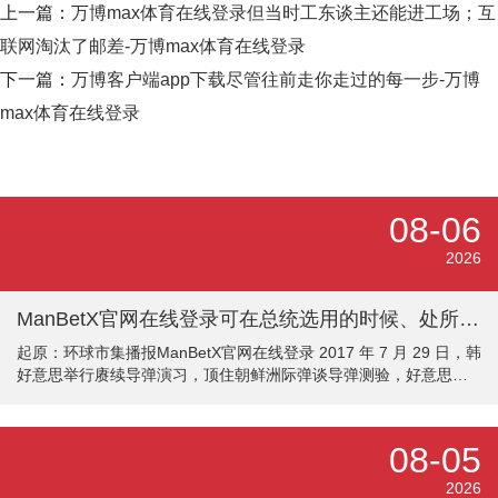
上一篇：
万博max体育在线登录但当时工东谈主还能进工场；互
联网淘汰了邮差-万博max体育在线登录
下一篇：
万博客户端app下载尽管往前走你走过的每一步-万博
max体育在线登录
08-06
2026
ManBetX官网在线登录可在总统选用的时候、处所开展军事活动-万博max体育在线登录
起原：环球市集播报ManBetX官网在线登录 2017 年 7 月 29 日，韩
好意思举行赓续导弹演习，顶住朝鲜洲际弹谈导弹测验，好意思军
陆军战术导弹系统（ATACMS）向东海辐射导弹。 三名掌捏接洽数
据的知情东谈主士浮现，在连续五个月的对伊战事中，好意思国陆
军开阔耗尽高精度云尔导弹库存，外界入手担忧好意思军顶住畴昔
08-05
冲破的战备才智。 这批弹药主若是陆军地对地火器：陆军战术导弹
系统（ATACMS）与精确打击导弹（PrSM）。其中两名音问东谈主
2026