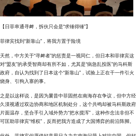
【日菲串通寻衅，拆伙只会是“求锤得锤”】
菲律宾找到“新靠山”，将我方置于险境
天然，中方关于“寻衅者”的惩责是一视同仁，但日本和菲律宾这
对“盟友”的承受智商却有所不如，尤其是“病急乱投医”的马科斯
政府，自认为找到了日本这个“新靠山”，试验上正在干一件引火
烧身、引狗入寨的事。
之是以这样说，是因为曩昔中菲固然在南海存在争议，但中方经
久漠视通过双边协商和地区机制处分，这个共鸣却被马科斯政府
片面温存，坚合手引入域外势力“把水搅浑”，这种作念法非但不
可匡助菲律宾“维权”，反而把我方造成了大国博弈的前沿阵脚。
此外，菲律宾但愿借好意思日之力在南海问题上对抗中国，但好