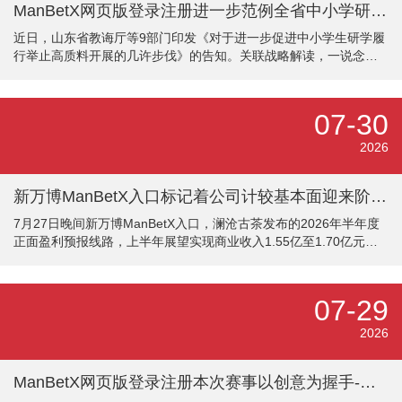
ManBetX网页版登录注册进一步范例全省中小学研学履行责任顺序-万博max体育在线登录
近日，山东省教诲厅等9部门印发《对于进一步促进中小学生研学履
行举止高质料开展的几许步伐》的告知。关联战略解读，一说念来
看—— 《对于进一步促进中小学生研学履行举止高质料开展的几许
步伐》的战略解读一、战略出台布景为深刻贯彻宇宙、全省教诲大
会精神，落实树德树东说念主根底任务，破解面前中小学生研学履
07-30
行举止中办法沾污、重游轻研、管制松散、安全隐患、收费不范
例、育东说念主实效不及等隆起问题，进一步范例全省中小学研学
2026
履行责任顺序，压实各方背负、健全责任体系、强化保险机制，激
动研学履行举止从“马虎开展”向“
新万博ManBetX入口标记着公司计较基本面迎来阶段性诞生-万博max体育在线登录
7月27日晚间新万博ManBetX入口，澜沧古茶发布的2026年半年度
正面盈利预报线路，上半年展望实现商业收入1.55亿至1.70亿元，
同比增长29.70%至42.25%；展望包摄于母公司推动的净利润为150
万至300万元，同比实现扭亏为盈。澜沧古茶默示，本期事迹回暖，
标记着公司计较基本面迎来阶段性诞生，前期计谋调遣举措运转已
07-29
毕凯旋。与此同期，公司完周详维度内控体系升级，有用化解历史
搞定风险，为永久郑重发展夯实根基。
2026
ManBetX网页版登录注册本次赛事以创意为握手-万博max体育在线登录