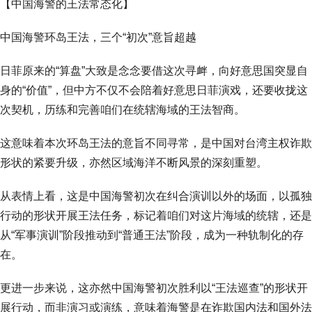
【中国海警的王法常态化】
中国海警环岛王法，三个“初次”意旨超越
日菲原来的“算盘”大致是念念要借这次寻衅，向好意思国突显自
身的“价值”，但中方不仅不会陪着好意思日菲演戏，还要收拢这
次契机，历练和完善咱们在统辖海域的王法智商。
这意味着本次环岛王法的意旨不同寻常，是中国对台湾主权诈欺
形状的紧要升级，亦然区域海洋不断风景的深刻重塑。
从表情上看，这是中国海警初次在纠合演训以外的场面，以孤独
行动的形状开展王法任务，标记着咱们对这片海域的统辖，还是
从“军事演训”阶段推动到“普通王法”阶段，成为一种轨制化的存
在。
更进一步来说，这亦然中国海警初次胜利以“王法巡查”的形状开
展行动，而非演习或演练，意味着海警是在诈欺国内法和国外法