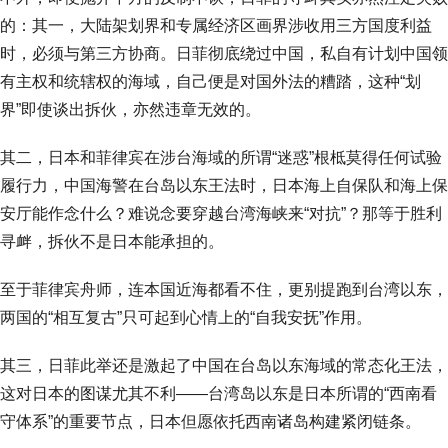
的：其一，大陆架划界和专属经济区画界涉收用三方国度利益
时，必须与第三方协商。日菲彻底绕过中国，私自有计划中国领
有主权和统辖权的海域，自己便是对国外法的糟踏，这种“划
界”即使谈出拆伙，亦然违章无效的。
其二，日本和菲律宾在涉台海域的所谓“迷惑”根柢莫得任何试验
履行力，中国海警在台岛以东王法时，日本海上自保队和海上保
安厅能作念什么？难说念要穿越台湾海峡来“对抗”？那等于胜利
寻衅，拆伙不是日本能承担的。
至于菲律宾舟师，连本国近海都看不住，更别提跑到台湾以东，
两国的“相互复古”只可起到心情上的“自我安抚”作用。
其三，日菲此举还是激起了中国在台岛以东海域的常态化王法，
这对日本的图谋尤其不利——台湾岛以东是日本所谓的“西南看
守体系”的重要节点，日本但愿依托西南诸岛构建紧闭链条。