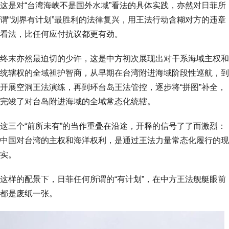
这是对“台湾海峡不是国外水域”看法的具体实践，亦然对日菲所
谓“划界有计划”最胜利的法律复兴，用王法行动含糊对方的违章
看法，比任何应付抗议都更有劲。
终末亦然最迫切的少许，这是中方初次展现出对干系海域主权和
统辖权的全域袒护智商，从早期在台湾附进海域阶段性巡航，到
开展空洞王法演练，再到环台岛王法管控，逐步将“拼图”补全，
完竣了对台岛附进海域的全域常态化统辖。
这三个“前所未有”的当作重叠在沿途，开释的信号了了而激烈：
中国对台湾的主权和海洋权利，是通过王法力量常态化履行的现
实。
这样的配景下，日菲任何所谓的“有计划”，在中方王法舰艇眼前
都是废纸一张。