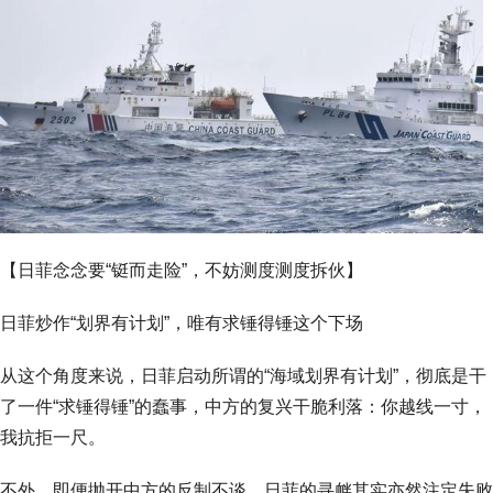
【日菲念念要“铤而走险”，不妨测度测度拆伙】
日菲炒作“划界有计划”，唯有求锤得锤这个下场
从这个角度来说，日菲启动所谓的“海域划界有计划”，彻底是干
了一件“求锤得锤”的蠢事，中方的复兴干脆利落：你越线一寸，
我抗拒一尺。
不外，即便抛开中方的反制不谈，日菲的寻衅其实亦然注定失败