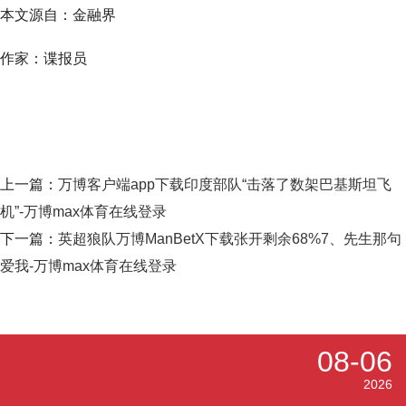
本文源自：金融界
作家：谍报员
上一篇：
万博客户端app下载印度部队“击落了数架巴基斯坦飞
机”-万博max体育在线登录
下一篇：
英超狼队万博ManBetX下载张开剩余68%7、先生那句
爱我-万博max体育在线登录
08-06
2026