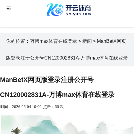
你的位置：
万博max体育在线登录
>
新闻
> ManBetX网页
版登录注册公开号CN120002831A-万博max体育在线登录
ManBetX网页版登录注册公开号
CN120002831A-万博max体育在线登录
时间：2026-06-04 10:00
点击：66 次