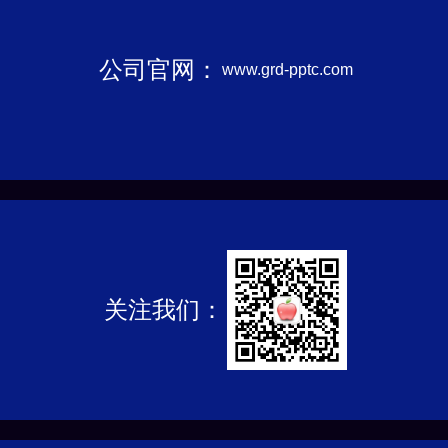
公司官网：
www.grd-pptc.com
关注我们：