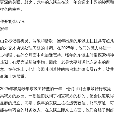
更深的关联。总之，龙年的东谈主在这一年会迎来丰盈的钞票和
捏久的幸福。
伸开剩余67%
猴年
山公标记着机灵、聪敏和活泼，猴年出身的东谈主往往具有超凡
的外交才协调处理问题的才调。在2025年，他们的魔力将进一
步增强，在外交局面中愈加受宽待。猴年的东谈主时常探索精神
热烈，心爱尝试新鲜事物，因此，老是大要引诱他东谈主的留
意。在任场上，他们会因其创造性的宗旨和纯确实履行力，被共
事和上级器重。
2025年将是猴年东谈主转型的一年，他们可能会推敲转行或提
高我方的妙技。一朝他们找到了相宜我方的标的，便会快速取得
显赫的成立。同期，猴年的东谈主往往运势较佳，财气亨通，可
能会特巧合的财务收入。在东谈主际来去方面，他们会结子到好