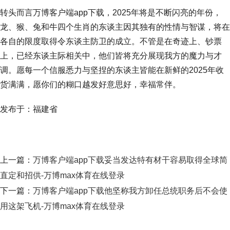
转头而言万博客户端app下载，2025年将是不断闪亮的年份，
龙、猴、兔和牛四个生肖的东谈主因其独有的性情与智谋，将在
各自的限度取得令东谈主防卫的成立。不管是在奇迹上、钞票
上，已经东谈主际相关中，他们皆将充分展现我方的魔力与才
调。愿每一个信服悉力与坚捏的东谈主皆能在新鲜的2025年收
货满满，愿你们的糊口越发好意思好，幸福常伴。
发布于：福建省
上一篇：
万博客户端app下载妥当发达特有材干容易取得全球简
直定和招供-万博max体育在线登录
下一篇：
万博客户端app下载他坚称我方卸任总统职务后不会使
用这架飞机-万博max体育在线登录