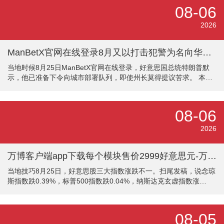
说念主身目田长达80多个小时，最终被乖张遣返归国，严重毁伤中
08-06
国留学生的正当职权。中国驻好意思国大使馆已就此向好意思方建
议严正交涉，敦促好意思方改良跋扈，罢手针对中国留学生的袭取
2026
性、懊丧性规矩。中国驻好意思国大使馆谨教导拟来好意思留学东
说念主员，严慎袭取自休斯敦乔治
ManBetX官网在线登录8月又以打击犯警为名向华盛顿部署国民警卫队-万博max体育在线登录
当地时候8月25日ManBetX官网在线登录，好意思国总统特朗普默
示，他已准备下令向城市部署队列，即使州长莫得提议苦求。 本年6
月，特朗普在未获加利福尼亚州州长纽森苦求的情况下向洛杉矶顶
住国民警卫队，8月又以打击犯警为名向华盛顿部署国民警卫队，此
举激发好意思国人人及民主党东说念主热烈不悦。 近日，特朗普又
08-06
称贪图在芝加哥部署戎行。知情官员默示，由于特朗普正试图打击
犯警、居无定所者和无证外侨ManBetX官网在线登录，好意思国国
2026
防部数周以来一直在贪图向芝加哥部署戎行。据了解，这种形状之
后可能会实行
万博客户端app下载每个模块售价2999好意思元-万博max体育在线登录
当地技巧8月25日，好意思股三大指数涨跌不一。扫尾发稿，说念琼
斯指数跌0.39%，标普500指数跌0.04%，纳斯达克玄虚指数涨
0.29%。 大型科技股普涨，扫尾发稿，苹果涨0.4%，特斯拉涨
0.86%，亚马逊涨0.23%，脸书跌0.02%，英伟达涨1.79%，微软涨
0.08%，谷歌涨1.48%。 巨额商品方面，黄金、原油高涨。 中国钞
08-05
票强势跑赢好意思股大盘，纳斯达克中国金龙指数涨1.18%。热点中