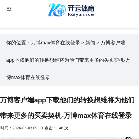
你的位置：
万博max体育在线登录
>
新闻
> 万博客户端
app下载他们的转换想维将为他们带来更多的买卖契机-万
博max体育在线登录
万博客户端app下载他们的转换想维将为他们
带来更多的买卖契机-万博max体育在线登录
时间：2026-06-03 09:13
点击：146 次