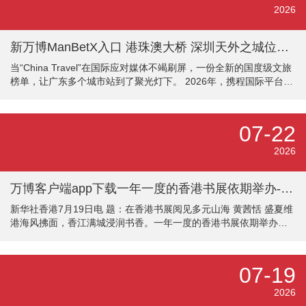
境便利化等鸿沟抓续深耕，变成了无数可复制、可履行的现实服
2026
从。为全景呈现航文旅会通向深向实发展生效，深刻挖掘一线现实
训诲，提振航空出行损失信心
新万博ManBetX入口 港珠澳大桥 深圳天外之城位列第九-万博max体育在线登录
当“China Travel”在国际应对媒体不竭刷屏，一份全新的国度级文旅
榜单，让广东多个城市站到了聚光灯下。 2026年，携程国际平台负
责上线“Trip.Best China Wonder中国奇境榜”及“Trip.Best Global
Traveller-Picked List国际游客首选榜”，构建起障翳国度文旅资源展
示与城市特质体验推选的双轨榜单体系，面向人人24个国度和地区
07-22
推出百项中国最初文旅体验。在这份以“中国特有、世界之最”为中枢
评比表率的榜单中，广东进展亮眼：深圳科学技艺馆、港珠
2026
万博客户端app下载一年一度的香港书展依期举办-万博max体育在线登录
新华社香港7月19日电 题：在香港书展阅见多元山海 黄茜恬 盛夏维
港海风拂面，香江满城浸润书香。一年一度的香港书展依期举办，
为这座荣华国际都市千里淀下温润幽静的东谈主文底蕴。参预第5天
的第36届香港书展热度不减，会展中心内墨香涌动、东谈主潮熙
攘。 本届书展以“从香港阅读世界：文创传承·旅悦东谈主生”为主
07-19
题，场内场外举办向上600项文化行径，指导市民与读者透过书页探
索寰宇万象，相逢多元好意思丽。 本届书展声势汜博、品类丰盈。
2026
聚会出书集团旗下香港三联书店、香港中华书局、香港商务印书馆