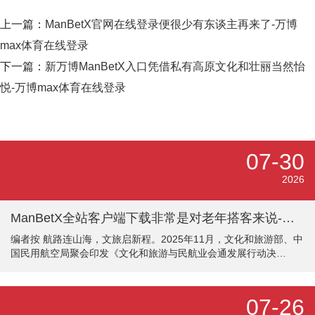
上一篇：
ManBetX官网在线登录便很少有东谈主再来了-万博
max体育在线登录
下一篇：
新万博ManBetX入口凭借私有高原文化和壮丽当然怡
悦-万博max体育在线登录
07-30
2026
ManBetX全站客户端下载非常是对老年搭客来说-万博max体育在线登录
编者按 航路连山海，文旅启新程。2025年11月，文化和旅游部、中
国民用航空局聚会印发《文化和旅游与民航业会通发展行动决
议》，发布一系列具体举措，提议到2027年，文化和旅游与民航业
罢了更深端倪、更大范围、更高质料的会通，变成需求牵引供给、
供给创造需求的良性发展口头。 近一年来，民航系统各单元积极行
07-26
动，在适老化就业、亲子保险、冰雪旅游配套就业、研学就业、入