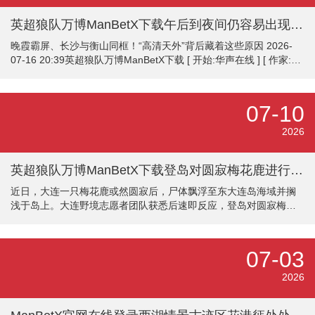
等，策划租用逾
英超狼队万博ManBetX下载午后到夜间仍容易出现局地阵雨或雷阵雨-万博max体育在线登录
晚霞霸屏、长沙与衡山同框！“高清天外”背后藏着这些原因 2026-
07-16 20:39英超狼队万博ManBetX下载 [ 开始:华声在线 ] [ 作家:曾
冠霖 ] [ 剪辑:洪晓懿 ] 字体:【大 中 小】 00:00 / 00:18 华声在线全
媒体记者 曾冠霖 入伏后的长沙，晴空如洗、晚霞艳丽，接连刷屏一
又友圈。粉紫、橘红、暖金交汇的霞光铺满天空，不少市民惊
07-10
奇：“最近长沙的天外太出片了！”蓝天、晚霞、高能见度为何接连出
现？7月16日，记者采访安然、生态环境众人了解到，这背后既有副
2026
热带高压、
英超狼队万博ManBetX下载登岛对圆寂梅花鹿进行了专科处理-万博max体育在线登录
近日，大连一只梅花鹿或然圆寂后，尸体飘浮至东大连岛海域并搁
浅于岛上。大连野境志愿者团队获悉后速即反应，登岛对圆寂梅花
鹿进行了专科处理，妥善完成了遗体解决责任。 半岛晨报、39度视
频影相记者孙振芳英超狼队万博ManBetX下载
07-03
2026