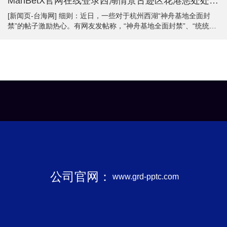
ManBetX官网在线登录西湖情景古迹区花港惩处处责任主说念主员暗示-万博max体育在线登录
[新闻页-台海网] 细则：近日，一些对于杭州西湖“神舟基地全面封
禁”的帖子激励热心。有网友发帖称，“神舟基地全面封禁”、“统统网
红点位齐弗成拍”，并配发了围栏和保安值守的像片。经当地媒体记
者实地拜访核查，西湖神舟基地水杉林进口照实开拓了围栏，并有
保安值守，但这是临时循序。西湖情景古迹区花港惩处处责任主说
念主员暗示，当今开拓的是临时围栏，主如果为了配合树木修剪，
同期保险旅客安全。待养护责任放手后，这些临时围栏齐会除去
ManBetX官网在线登录，神舟基地不会封禁。（起首：杭州媒体网
站集合辟谣平台）
公司官网：
www.grd-pptc.com