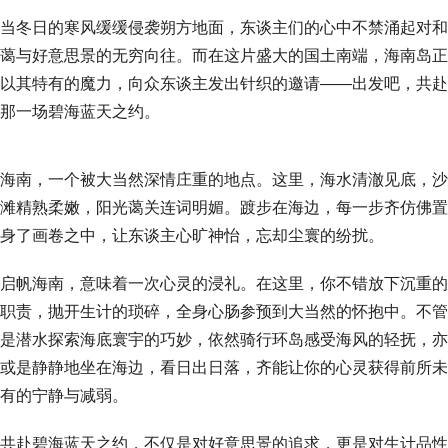
当冬日的寒风缓缓侵袭朔方地面，东谈主们的心中不禁涌起对和
蔼与好意思景的无穷向往。而在这片盛大的国土南端，海南岛正
以其特有的魔力，向众东谈主发出针织的邀请——出发吧，共赴
那一场碧海蓝天之约。
海南，一个被大当然深情庄重的地点。这里，海水清澈见底，沙
滩精熟柔嫩，阳光蔼关连词明媚。踱步在海边，每一步齐仿佛置
身了画卷之中，让东谈主心旷神怡，忘却尘寰的纷扰。
启帆海南，意味着一次心灵的浸礼。在这里，你不错放下沉重的
职责，抛开生计的琐碎，全身心肠参预到大当然的怀抱中。不管
是潜水探索海底寰宇的巧妙，依然骑行环岛感受海风的轻抚，亦
或是静静地坐在海边，看日出日落，齐能让你的心灵获得前所未
有的宁静与减弱。
共赴碧海蓝天之约，不仅是对好意思景的追求，更是对生计品性