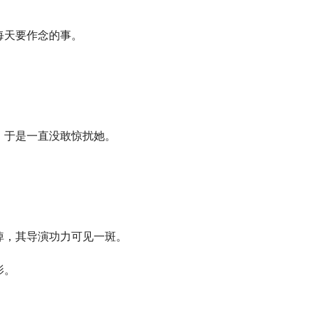
每天要作念的事。
，于是一直没敢惊扰她。
悼，其导演功力可见一斑。
影。