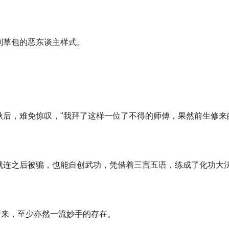
副草包的恶东谈主样式。
后，难免惊叹，"我拜了这样一位了不得的师傅，果然前生修来
就连之后被骗，也能自创武功，凭借着三言五语，练成了化功大
看来，至少亦然一流妙手的存在。