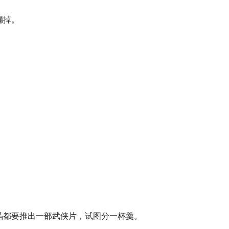
漏掉。
晶都要推出一部武侠片，试图分一杯羹。