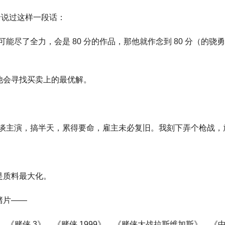
贤说过这样一段话：
能尽了全力，会是 80 分的作品，那他就作念到 80 分（的
他会寻找买卖上的最优解。
谈主演，搞半天，累得要命，雇主未必复旧。我刻下弄个枪战，
是质料最大化。
赌片——
》、《赌侠 3》、《赌侠 1999》、《赌侠大战拉斯维加斯》、《