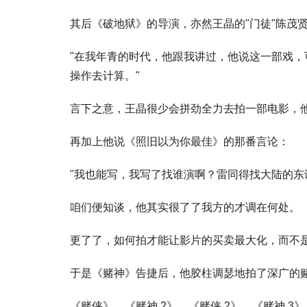
其后《破地狱》的导演，亦然王晶的"门徒"陈茂
"在我年青的时代，他跟我讲过，他说这一部戏，可
操作去计算。"
言下之意，王晶很少会拼劲全力去拍一部电影，
再加上他说《照旧以为你最佳》的那番言论：
"我也能写，我写了找谁演啊？雷同得找大陆的东
咱们便知谈，他其实很了了我方的才调在何处。
更了了，如何拍才能让影片的买卖最大化，而不
于是《赌神》告捷后，他胶柱调瑟地拍了深广的
《赌侠》、《赌神 2》、《赌侠 2》、《赌神 3