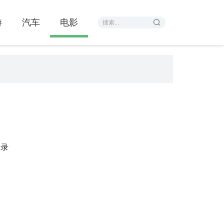
游
汽车
电影