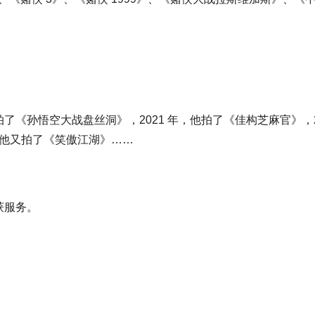
他拍了《孙悟空大战盘丝洞》，2021 年，他拍了《佳构芝麻官》，2
，他又拍了《笑傲江湖》……
获服务。