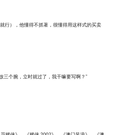
骁勇就行），他懂得不抓著，很懂得用这样式的买卖
放三个腕，立时就过了，我干嘛要写啊？"
中花赌侠》、《赌侠 2002》、《澳门风浪》、《澳