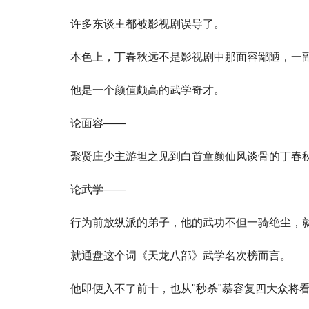
许多东谈主都被影视剧误导了。
本色上，丁春秋远不是影视剧中那面容鄙陋，一
他是一个颜值颇高的武学奇才。
论面容——
聚贤庄少主游坦之见到白首童颜仙风谈骨的丁春秋
论武学——
行为前放纵派的弟子，他的武功不但一骑绝尘，
就通盘这个词《天龙八部》武学名次榜而言。
他即便入不了前十，也从"秒杀"慕容复四大众将