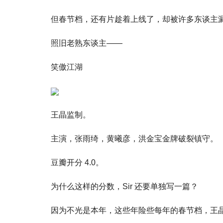
但春节档，还有片趁着上线了，却被许多东谈主
照旧老熟东谈主——
笑傲江湖
王晶监制。
主演，张雨绮，黄曦彦，洪金宝金牌破裂镇守。
豆瓣开分 4.0。
为什么这样的分数，Sir 还要单独写一篇？
因为不光是本年，这些年险些每年的春节档，王