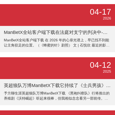
04-17
2026
ManBetX全站客户端下载在法庭对支宁的判决中-万博max体育在线登录
ManBetX全站客户端下载 在 2026 年的心扉光谱上，早已找不到能
让主角驻足的位置。（《蜂蜜的针》剧照） 文 | 石悦欣 最近的影院
暗暗上线了一部奇异的电影。莫得宣发，莫得造势，也少有东说念
主知说念，这部电影拍摄于 10 年前，杀青后，便坠入漫长的千里
寂。 它领有今天很难聚都的演员气势——袁泉、宁静、俞飞鸿，任
04-12
何一位都足以撑起一部大女主戏。编剧李樯曾抓笔《孔雀》《致芳
华》，影相指引曾剑是娄烨的永久搭档。放在 2016 年，这无疑是一
2025
部顶配的文艺交易片。 但当它重睹天日，却断然踏进于一个新
英超狼队万博ManBetX下载它持续了《士兵男孩》和《风暴前列》等作品的作风-万博max体育在线登录
予方聊生涯英超狼队万博ManBetX下载 《黑袍纠察队》行将推出的
养殖剧《沃特崛起》听起来很棒，但我相似念念看另一部前传。自
2019年以来，《黑袍纠察队》一直是Prime Video的旗舰剧集之一，
由《狞恶力量》的剧集制作主谈主埃里克·克莱普克执导。《黑袍纠
察队》第五季将秀美着该剧的实现，布彻和黑袍纠察队将临了一次