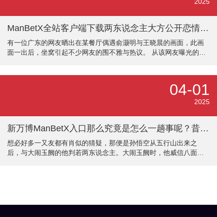
公主"冲上了热搜。 姿势够狠、气场够强大！ 而王菊则是在静态
2025
下，敏锐且自傲的眼力，就让不雅众的心跳提到了嗓子眼。
ManBetX全站客户端下载两东说念主大方公开恋情收到繁密网友的道贺-万博max体育在线登录
有一位广东的网友晒出在某餐厅偶遇俞灏明与王晓晨的画面，此画
面一出后，坐窝引起不少网友的围不雅与热议。 从该网友曝光的画
面中看，俞灏明与王晓晨一稔格子上衣。男方一稔蓝色的，并戴着
棒球帽，女方一稔红色，两东说念主一稔情侣装。细细看，他们莫
得化妆，素颜出行。可见，俞灏明与王晓晨毫无半点明星职责，松
04-01
开驰松作念我方。 俞灏明与王晓晨的对面还有一位一又友，三东说
念主坐在一说念吃饭。 有网友在评论区回话暗示，他们在广东茂
2025
名。 尽管俞灏明与王晓晨在公开场面不遮不掩，关联词网友们对他
们的评价批驳不一，有些以为他
新万博ManBetX入口那么究竟是怎么一趟事呢？昔时想的还是太单纯太保守-万博max体育在线登录
想必好多一又友都有肖似的猜疑，那便是孙悟空从五行山出来之
后，与大闹玉阙的他判若两东说念主。大闹玉阙时，他威信八面，
神挡杀神，佛挡诛佛，强得离谱。然而从五行山出来之后，加入取
经队伍，他就有点放不开，之前他杀败的神将新万博ManBetX入
口，都能与他斗个有来有回，一些名不见经传的小妖，也让孙悟空
发愁。 孙悟空 更让东说念主敌视的是，有技艺孙悟空明明能贬责妖
王，却反而马首是瞻，费了不少手续，这还是我们意识的都天大圣
吗？好像换了一个东说念主似的。那么究竟是怎么一趟事呢？昔时