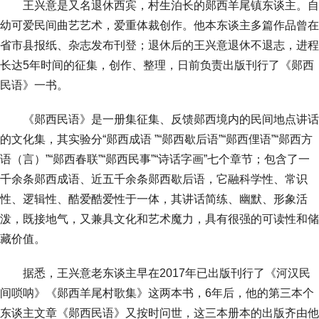
王兴意是又名退休西宾，村生泊长的郧西羊尾镇东谈主。自
幼可爱民间曲艺艺术，爱重体裁创作。他本东谈主多篇作品曾在
省市县报纸、杂志发布刊登；退休后的王兴意退休不退志，进程
长达5年时间的征集，创作、整理，日前负责出版刊行了《郧西
民语》一书。
《郧西民语》是一册集征集、反馈郧西境内的民间地点讲话
的文化集，其实验分“郧西成语 ”“郧西歇后语”“郧西俚语”“郧西方
语（言）”“郧西春联”“郧西民事”“诗话字画”七个章节；包含了一
千余条郧西成语、近五千余条郧西歇后语，它融科学性、常识
性、逻辑性、酷爱酷爱性于一体，其讲话简练、幽默、形象活
泼，既接地气，又兼具文化和艺术魔力，具有很强的可读性和储
藏价值。
据悉，王兴意老东谈主早在2017年已出版刊行了《河汉民
间唢呐》《郧西羊尾村歌集》这两本书，6年后，他的第三本个
东谈主文章《郧西民语》又按时问世，这三本册本的出版齐由他